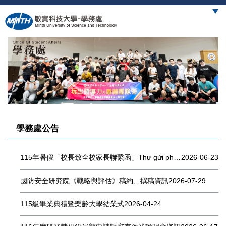
跳
到
主
要
內
容
區
學務處公告
115年暑假「校長致全校家長聯繫函」Thư gửi phụ huynh sinh viên – Kỳ nghỉ hè năm học 2026 (Bản dịch tiếng Việt)
2026-06-23
國防安全研究院《戰略與評估》稿約、撰稿資訊
2026-07-29
115級畢業典禮暨樂齡大學結業式
2026-04-24