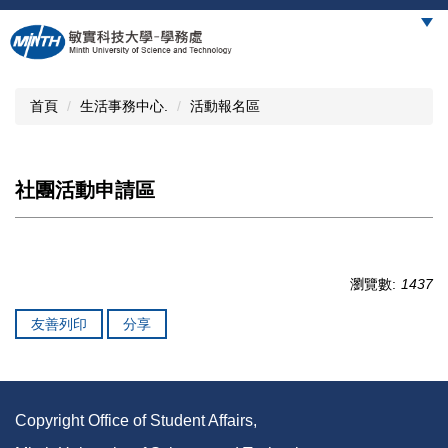
跳
到
主
要
內
首頁
生活事務中心.
活動報名區
容
區
社團活動申請區
瀏覽數:
1437
友善列印
分享
Copyright Office of Student Affairs,