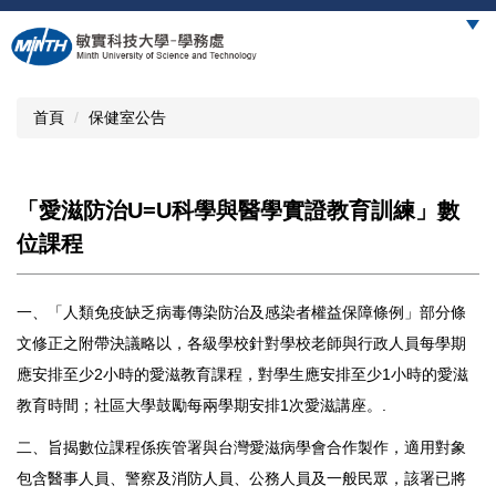
跳
到
主
要
內
首頁
保健室公告
容
區
「愛滋防治U=U科學與醫學實證教育訓練」數
位課程
一、「人類免疫缺乏病毒傳染防治及感染者權益保障條例」部分條
文修正之附帶決議略以，各級學校針對學校老師與行政人員每學期
應安排至少2小時的愛滋教育課程，對學生應安排至少1小時的愛滋
教育時間；社區大學鼓勵每兩學期安排1次愛滋講座。.
二、旨揭數位課程係疾管署與台灣愛滋病學會合作製作，適用對象
包含醫事人員、警察及消防人員、公務人員及一般民眾，該署已將