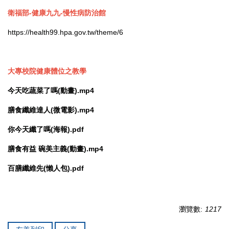
衛福部-健康九九-慢性病防治館
https://health99.hpa.gov.tw/theme/6
大專校院健康體位之教學
今天吃蔬菜了嗎(動畫).mp4
膳食纖維達人(微電影).mp4
你今天纖了嗎(海報).pdf
膳食有益 碗美主義(動畫).mp4
百膳纖維先(懶人包).pdf
瀏覽數:
1217