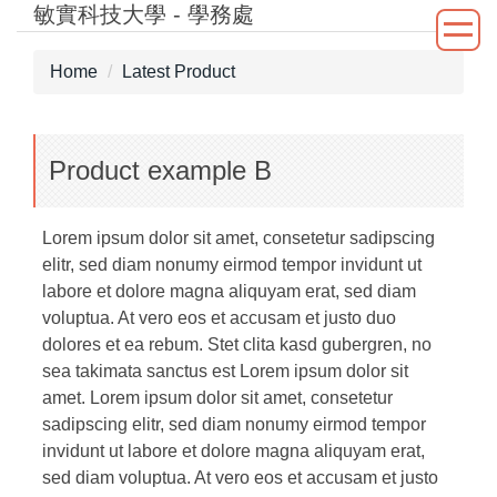
敏實科技大學 - 學務處
Jump
to
the
Home
Latest Product
main
content
block
Product example B
Lorem ipsum dolor sit amet, consetetur sadipscing
elitr, sed diam nonumy eirmod tempor invidunt ut
labore et dolore magna aliquyam erat, sed diam
voluptua. At vero eos et accusam et justo duo
dolores et ea rebum. Stet clita kasd gubergren, no
sea takimata sanctus est Lorem ipsum dolor sit
amet. Lorem ipsum dolor sit amet, consetetur
sadipscing elitr, sed diam nonumy eirmod tempor
invidunt ut labore et dolore magna aliquyam erat,
sed diam voluptua. At vero eos et accusam et justo