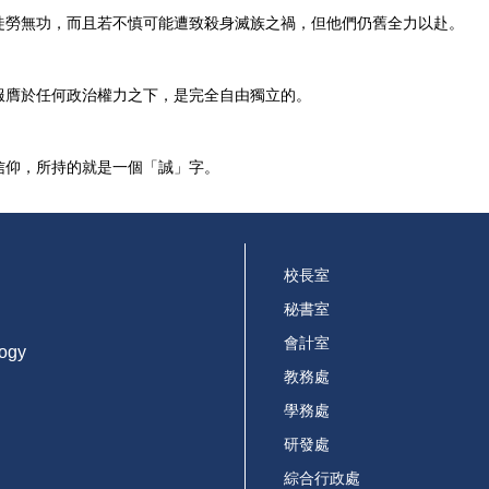
徒勞無功，而且若不慎可能遭致殺身滅族之禍，但他們仍舊全力以赴。
服膺於任何政治權力之下，是完全自由獨立的。
信仰，所持的就是一個「誠」字。
校長室
秘書室
會計室
logy
教務處
學務處
研發處
綜合行政處