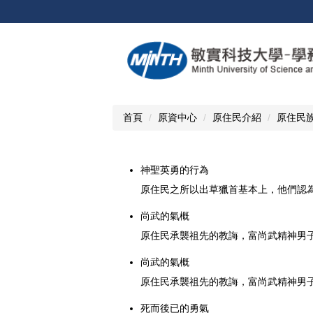
跳
到
主
要
內
容
區
首頁
原資中心
原住民介紹
原住民
神聖英勇的行為
原住民之所以出草獵首基本上，他們認
尚武的氣概
原住民承襲祖先的教誨，富尚武精神男
尚武的氣概
原住民承襲祖先的教誨，富尚武精神男
死而後已的勇氣