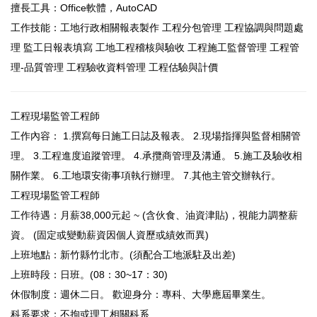
擅長工具：Office軟體，AutoCAD
工作技能：工地行政相關報表製作 工程分包管理 工程協調與問題處
理 監工日報表填寫 工地工程稽核與驗收 工程施工監督管理 工程管
理-品質管理 工程驗收資料管理 工程估驗與計價
工程現場監管工程師
工作內容： 1.撰寫每日施工日誌及報表。 2.現場指揮與監督相關管
理。 3.工程進度追蹤管理。 4.承攬商管理及溝通。 5.施工及驗收相
關作業。 6.工地環安衛事項執行辦理。 7.其他主管交辦執行。
工程現場監管工程師
工作待遇：月薪38,000元起 ~ (含伙食、油資津貼)，視能力調整薪
資。 (固定或變動薪資因個人資歷或績效而異)
上班地點：新竹縣竹北市。(須配合工地派駐及出差)
上班時段：日班。(08：30~17：30)
休假制度：週休二日。 歡迎身分：專科、大學應屆畢業生。
科系要求：不拘或理工相關科系