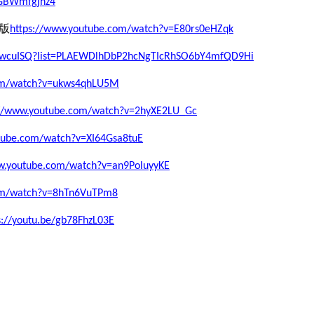
wGBWmfgjhz4
版
https://www.youtube.com/watch?v=E80rs0eHZqk
NZwcuISQ?list=PLAEWDlhDbP2hcNgTIcRhSO6bY4mfQD9Hi
com/watch?v=ukws4qhLU5M
://www.youtube.com/watch?v=2hyXE2LU_Gc
tube.com/watch?v=XI64Gsa8tuE
w.youtube.com/watch?v=an9PoluyyKE
com/watch?v=8hTn6VuTPm8
s://youtu.be/gb78FhzL03E