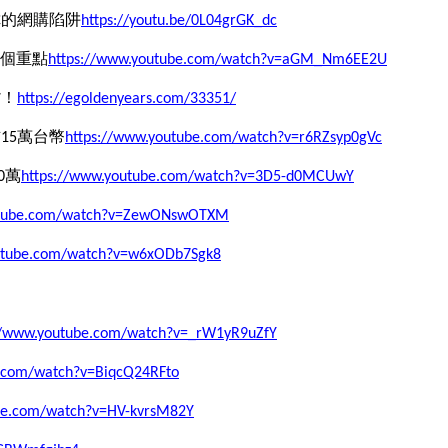
你的網購陷阱
https://youtu.be/0L04grGK_dc
5個重點
https://www.youtube.com/watch?v=aGM_Nm6EE2U
貨！
https://egoldenyears.com/33351/
15萬台幣
https://www.youtube.com/watch?v=r6RZsyp0gVc
0萬
https://www.youtube.com/watch?v=3D5-d0MCUwY
utube.com/watch?v=ZewONswOTXM
outube.com/watch?v=w6xODb7Sgk8
//www.youtube.com/watch?v=_rW1yR9uZfY
e.com/watch?v=BiqcQ24RFto
be.com/watch?v=HV-kvrsM82Y