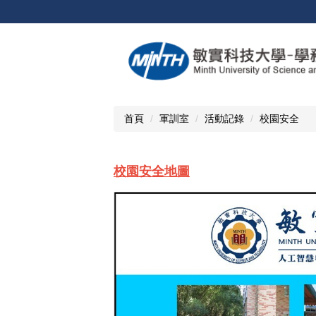
跳
到
主
要
內
容
區
首頁
軍訓室
活動記錄
校園安全
校園安全地圖