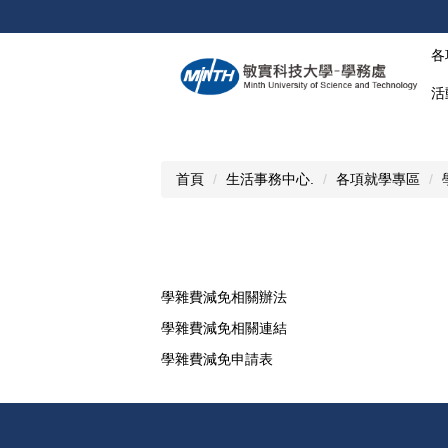
跳
到
各
主
要
活
內
容
區
首頁
生活事務中心.
各項就學專區
學雜費減免相關辦法
學雜費減免相關連結
學雜費減免申請表