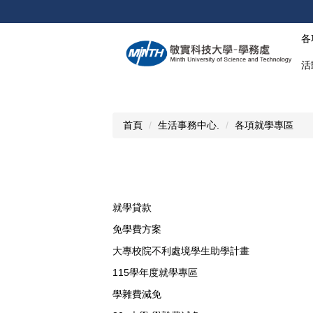
跳
到
各
主
要
活
內
容
區
首頁
生活事務中心.
各項就學專區
就學貸款
免學費方案
大專校院不利處境學生助學計畫
115學年度就學專區
學雜費減免