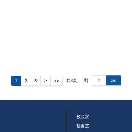
Go
>
共
3
頁
到
1
2
3
>>
校長室
秘書室