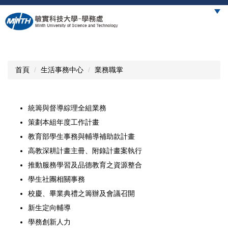
跳
到
主
要
內
容
首頁
生活事務中心
業務職掌
區
統籌與督導綜理全組業務
策劃本組年度工作計畫
教育部學生事務與輔導補助款計畫
高教深耕計畫主冊、附錄計畫案執行
推動服務學習及品德教育之資源整合
學生社團相關事務
校慶、畢業典禮之籌辦及會議召開
新生定向輔導
學務創新人力