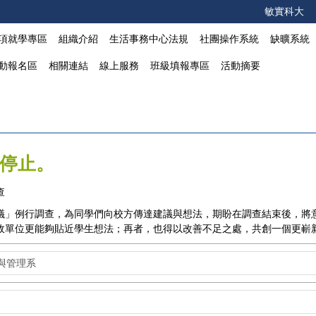
敏實科大
項就學專區
組織介紹
生活事務中心法規
社團操作系統
缺曠系統
動報名區
相關連結
線上服務
班級填報專區
活動摘要
停止。
查
議
」例行調查，為同學們向校方傳達建議與想法，期盼在調查結束後，將
政單位更能夠貼近學生想法；再者，也得以改善不足之處，共創一個更嶄