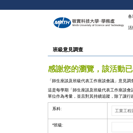
跳
到
各
主
要
活
內
容
區
班級意見調查
感謝您的瀏覽，該活動已
「師生座談及班級代表工作座談會議」意見調
這是每學期「
師生座談及班級代表工作座談會
單位作為考量，並且對其持續追蹤，除了讓行
系科:
*
班級: