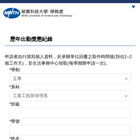
跳
到
主
要
內
容
歷年出勤獎懲紀錄
區
申請者自行填寫個人資料，於承辦單位回覆之取件時間後(預估1~2
個工作天)，至生活事務中心領取(每學期限申請一次)。
*
學制:
*
系科:
*
班級:
*
學號:
*
姓名: