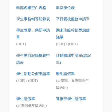
幹部名單空白表格
教室座位表
學生事務輔導紀錄表
平日愛校服務申請單
學生獎勵、懲罰申請
期末班級幹部獎懲建
單
議單
(ODT)
(PDF)
/
(ODT)
學生懲罰紀錄抵銷申
註銷曠課申請單(誤記
請表
單)
學生活動公假申請單
學生請假單
(PDF)
/
(ODT)
(大學部、五專部高年
級適用)
學生請假單
進推部學生請假單
(五專部低年級適用)